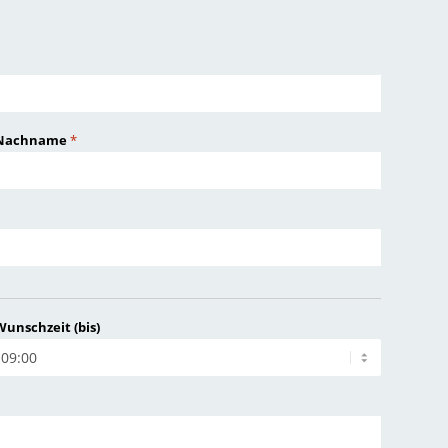
Nachname
*
Wunschzeit (bis)