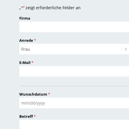
„
“ zeigt erforderliche Felder an
*
Firma
Anrede
*
E-Mail
*
Wunschdatum
*
MM
Schrägstrich
Betreff
*
TT
Schrägstrich