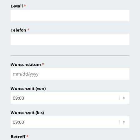
E-Mail
*
Telefon
*
Wunschdatum
*
MM
Schrägstrich
Wunschzeit (von)
TT
Schrägstrich
JJJJ
Wunschzeit (bis)
Betreff
*