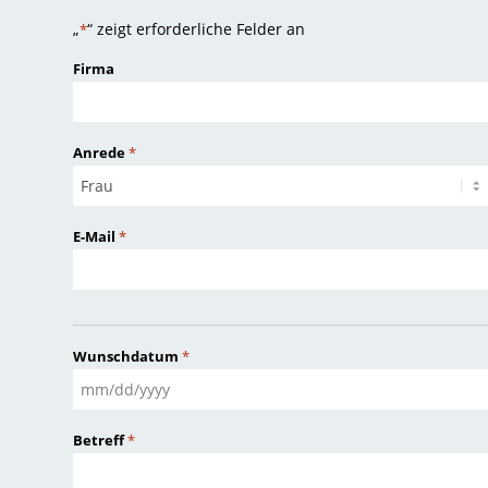
„
“ zeigt erforderliche Felder an
*
Firma
Anrede
*
E-Mail
*
Wunschdatum
*
MM
Schrägstrich
Betreff
*
TT
Schrägstrich