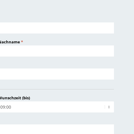
Nachname
*
Wunschzeit (bis)