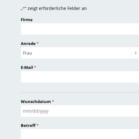
„
“ zeigt erforderliche Felder an
*
Firma
Anrede
*
E-Mail
*
Wunschdatum
*
MM
Schrägstrich
Betreff
*
TT
Schrägstrich