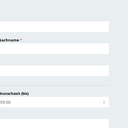
Nachname
*
Wunschzeit (bis)