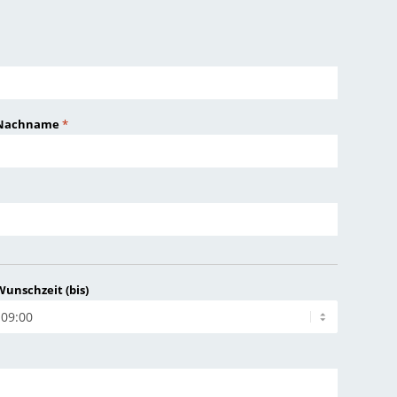
Nachname
*
Wunschzeit (bis)