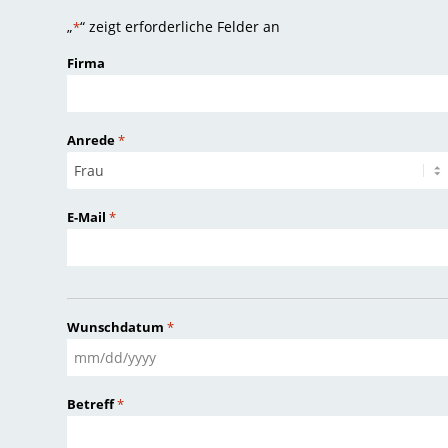
„
“ zeigt erforderliche Felder an
*
Firma
Anrede
*
E-Mail
*
Wunschdatum
*
MM
Schrägstrich
Betreff
*
TT
Schrägstrich