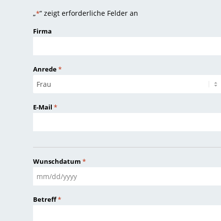
„
“ zeigt erforderliche Felder an
*
Firma
Anrede
*
E-Mail
*
Wunschdatum
*
MM
Schrägstrich
Betreff
*
TT
Schrägstrich