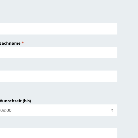
Nachname
*
Wunschzeit (bis)