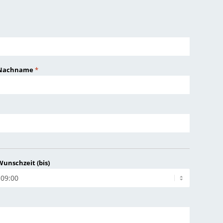
Nachname
*
Wunschzeit (bis)