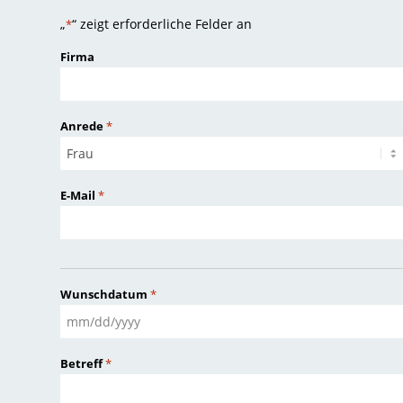
„
“ zeigt erforderliche Felder an
*
Firma
Anrede
*
E-Mail
*
Wunschdatum
*
MM
Schrägstrich
Betreff
*
TT
Schrägstrich