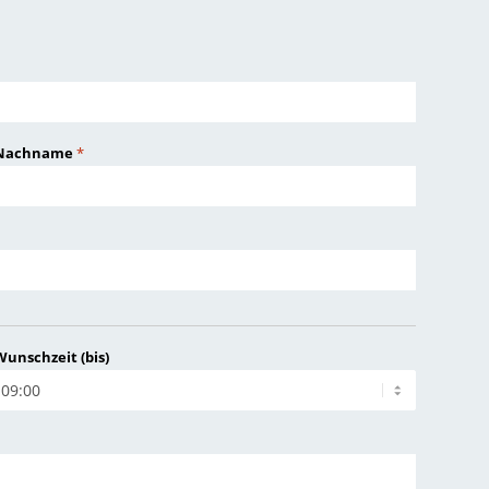
Nachname
*
Wunschzeit (bis)