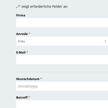
„
“ zeigt erforderliche Felder an
*
Firma
Anrede
*
E-Mail
*
Wunschdatum
*
MM
Schrägstrich
Betreff
*
TT
Schrägstrich